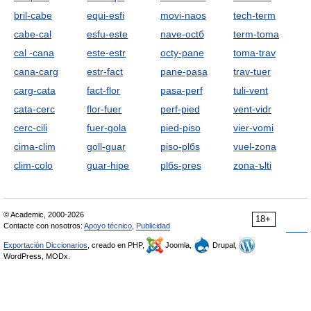
bril-cabe
equi-esfi
movi-naos
tech-term
cabe-cal
esfu-este
nave-octб
term-toma
cal -cana
este-estr
octу-pane
toma-trav
cana-carg
estr-fact
pane-pasa
trav-tuer
carg-cata
fact-flor
pasa-perf
tuli-vent
cata-cerc
flor-fuer
perf-pied
vent-vidr
cerc-cili
fuer-gola
pied-piso
vier-vomi
cima-clim
goll-guar
piso-plбs
vuel-zona
clim-colo
guar-hipe
plбs-pres
zona-ъlti
© Academic, 2000-2026
18+
Contacte con nosotros:
Apoyo técnico
,
Publicidad
Exportación Diccionarios
, creado en PHP,
Joomla,
Drupal,
WordPress, MODx.