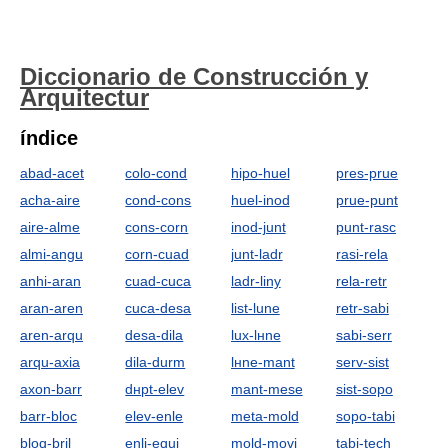
Diccionario de Construcción y
Arquitectur
índice
abad-acet
colo-cond
hipo-huel
pres-prue
acha-aire
cond-cons
huel-inod
prue-punt
aire-alme
cons-corn
inod-junt
punt-rasc
almi-angu
corn-cuad
junt-ladr
rasi-rela
anhi-aran
cuad-cuсa
ladr-linу
rela-retr
aran-aren
cuсa-desa
list-lune
retr-sabi
aren-arqu
desa-dila
lux-lнne
sabi-serr
arqu-axia
dila-durm
lнne-mant
serv-sist
axon-barr
dнpt-elev
mant-mese
sist-sopo
barr-bloc
elev-enle
meta-mold
sopo-tabi
bloq-bril
enli-equi
mold-movi
tabi-tech